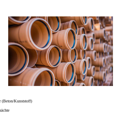
 (Beton/Kunststoff)
hächte