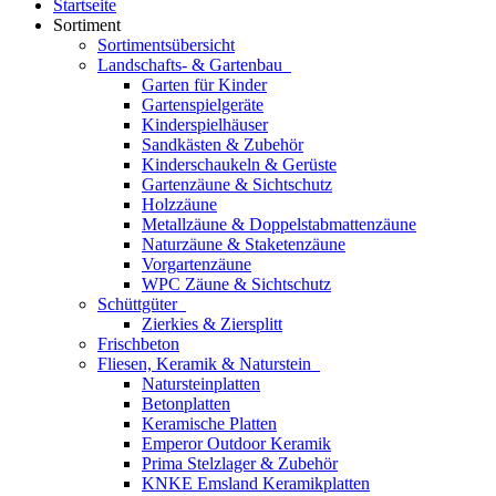
Startseite
Sortiment
Sortimentsübersicht
Landschafts- & Gartenbau
Garten für Kinder
Gartenspielgeräte
Kinderspielhäuser
Sandkästen & Zubehör
Kinderschaukeln & Gerüste
Gartenzäune & Sichtschutz
Holzzäune
Metallzäune & Doppelstabmattenzäune
Naturzäune & Staketenzäune
Vorgartenzäune
WPC Zäune & Sichtschutz
Schüttgüter
Zierkies & Ziersplitt
Frischbeton
Fliesen, Keramik & Naturstein
Natursteinplatten
Betonplatten
Keramische Platten
Emperor Outdoor Keramik
Prima Stelzlager & Zubehör
KNKE Emsland Keramikplatten