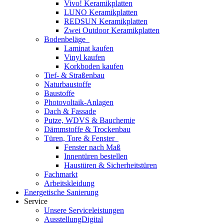
Vivo! Keramikplatten
LUNO Keramikplatten
REDSUN Keramikplatten
Zwei Outdoor Keramikplatten
Bodenbeläge
Laminat kaufen
Vinyl kaufen
Korkboden kaufen
Tief- & Straßenbau
Naturbaustoffe
Baustoffe
Photovoltaik-Anlagen
Dach & Fassade
Putze, WDVS & Bauchemie
Dämmstoffe & Trockenbau
Türen, Tore & Fenster
Fenster nach Maß
Innentüren bestellen
Haustüren & Sicherheitstüren
Fachmarkt
Arbeitskleidung
Energetische Sanierung
Service
Unsere Serviceleistungen
AusstellungDigital