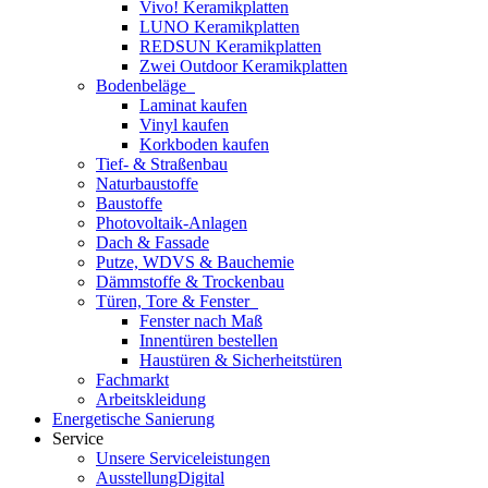
Vivo! Keramikplatten
LUNO Keramikplatten
REDSUN Keramikplatten
Zwei Outdoor Keramikplatten
Bodenbeläge
Laminat kaufen
Vinyl kaufen
Korkboden kaufen
Tief- & Straßenbau
Naturbaustoffe
Baustoffe
Photovoltaik-Anlagen
Dach & Fassade
Putze, WDVS & Bauchemie
Dämmstoffe & Trockenbau
Türen, Tore & Fenster
Fenster nach Maß
Innentüren bestellen
Haustüren & Sicherheitstüren
Fachmarkt
Arbeitskleidung
Energetische Sanierung
Service
Unsere Serviceleistungen
AusstellungDigital