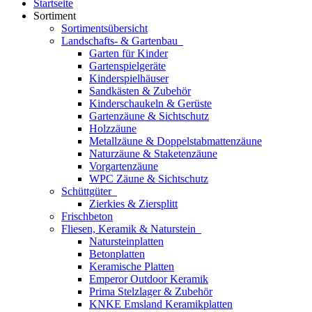
Startseite
Sortiment
Sortimentsübersicht
Landschafts- & Gartenbau
Garten für Kinder
Gartenspielgeräte
Kinderspielhäuser
Sandkästen & Zubehör
Kinderschaukeln & Gerüste
Gartenzäune & Sichtschutz
Holzzäune
Metallzäune & Doppelstabmattenzäune
Naturzäune & Staketenzäune
Vorgartenzäune
WPC Zäune & Sichtschutz
Schüttgüter
Zierkies & Ziersplitt
Frischbeton
Fliesen, Keramik & Naturstein
Natursteinplatten
Betonplatten
Keramische Platten
Emperor Outdoor Keramik
Prima Stelzlager & Zubehör
KNKE Emsland Keramikplatten