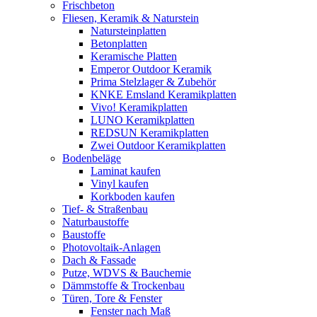
Frischbeton
Fliesen, Keramik & Naturstein
Natursteinplatten
Betonplatten
Keramische Platten
Emperor Outdoor Keramik
Prima Stelzlager & Zubehör
KNKE Emsland Keramikplatten
Vivo! Keramikplatten
LUNO Keramikplatten
REDSUN Keramikplatten
Zwei Outdoor Keramikplatten
Bodenbeläge
Laminat kaufen
Vinyl kaufen
Korkboden kaufen
Tief- & Straßenbau
Naturbaustoffe
Baustoffe
Photovoltaik-Anlagen
Dach & Fassade
Putze, WDVS & Bauchemie
Dämmstoffe & Trockenbau
Türen, Tore & Fenster
Fenster nach Maß