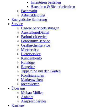
Innentüren bestellen
Haustüren & Sicherheitstüren
Fachmarkt
Arbeitskleidung
Energetische Sanierung
Service
Unsere Serviceleistungen
AusstellungDigital
Farbmischservice
Fördermittelservice
Gasflaschenservice
Mietservice
Lieferservice
Kundenkonto
Kataloge
Ratgeber
Tipps rund um den Garten
Konfiguratoren
Markenwelten
Ideenwelten
Über uns
Mobau Müller
Anfahrt
Ansprechpartner
Karriere