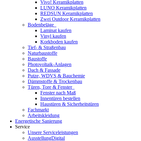
Vivo! Keramikplatten
LUNO Keramikplatten
REDSUN Keramikplatten
Zwei Outdoor Keramikplatten
Bodenbeläge
Laminat kaufen
Vinyl kaufen
Korkboden kaufen
Tief- & Straßenbau
Naturbaustoffe
Baustoffe
Photovoltaik-Anlagen
Dach & Fassade
Putze, WDVS & Bauchemie
Dämmstoffe & Trockenbau
Türen, Tore & Fenster
Fenster nach Maß
Innentüren bestellen
Haustüren & Sicherheitstüren
Fachmarkt
Arbeitskleidung
Energetische Sanierung
Service
Unsere Serviceleistungen
AusstellungDigital