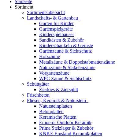
Startseite
Sortiment
Sortimentsübersicht
Landschafts- & Gartenbau
Garten für Kinder
Gartenspielgeräte
Kinderspielhäuser
Sandkästen & Zubehör
Kinderschaukeln & Gerüste
Gartenzäune & Sichtschutz
Holzzäune
Metallzäune & Doppelstabmattenzäune
Naturzäune & Staketenzäune
Vorgartenzäune
WPC Zäune & Sichtschutz
Schüttgüter
Zierkies & Ziersplitt
Frischbeton
Fliesen, Keramik & Naturstein
Natursteinplatten
Betonplatten
Keramische Platten
Emperor Outdoor Keramik
Prima Stelzlager & Zubehör
KNKE Emsland Keramikplatten