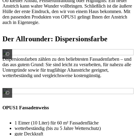
Ob kleiner Anbau, Fensterumrandung oder Highlights: Ein neuer
Anstrich kann wahre Wunder vollbringen. Schließlich ist die äußere
Hülle der erste Eindruck, den wir von einem Haus bekommen. Mit
den passenden Produkten von OPUS1 gelingt Ihnen der Anstrich
auch in Eigenregie.
Der Allrounder: Dispersionsfarbe
©
© Ms VectorPlus / stock.adobe.com
Dispersionsfarben zählen zu den beliebtesten Fassadenfarben – und
das aus gutem Grund: Sie sind leicht zu verarbeiten, für nahezu alle
Untergründe sowie für tragfähige Altanstriche geeignet,
wetterbeständig und vergleichsweise kostengünstig.
©
Rühl Farben GmbH Handelnd im Namen und für RG der
OPUS1 Fassadenweiss
1 Eimer (10 Liter) für 60 m² Fassadenfläche
wetterbeständig (bis zu 5 Jahre Wetterschutz)
gute Deckkraft