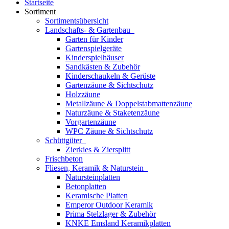
Startseite
Sortiment
Sortimentsübersicht
Landschafts- & Gartenbau
Garten für Kinder
Gartenspielgeräte
Kinderspielhäuser
Sandkästen & Zubehör
Kinderschaukeln & Gerüste
Gartenzäune & Sichtschutz
Holzzäune
Metallzäune & Doppelstabmattenzäune
Naturzäune & Staketenzäune
Vorgartenzäune
WPC Zäune & Sichtschutz
Schüttgüter
Zierkies & Ziersplitt
Frischbeton
Fliesen, Keramik & Naturstein
Natursteinplatten
Betonplatten
Keramische Platten
Emperor Outdoor Keramik
Prima Stelzlager & Zubehör
KNKE Emsland Keramikplatten