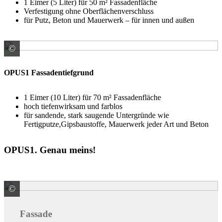
1 Eimer (5 Liter) für 50 m² Fassadenfläche
Verfestigung ohne Oberflächenverschluss
für Putz, Beton und Mauerwerk – für innen und außen
©
Rühl Farben GmbH Handelnd im Namen und für RG der
OPUS1 Fassadentiefgrund
1 Eimer (10 Liter) für 70 m² Fassadenfläche
hoch tiefenwirksam und farblos
für sandende, stark saugende Untergründe wie
Fertigputze,Gipsbaustoffe, Mauerwerk jeder Art und Beton
OPUS1. Genau meins!
©
© Dariusz Jarzabek / stock.adobe.com
Fassade