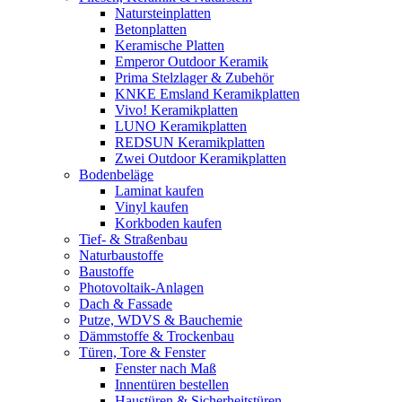
Natursteinplatten
Betonplatten
Keramische Platten
Emperor Outdoor Keramik
Prima Stelzlager & Zubehör
KNKE Emsland Keramikplatten
Vivo! Keramikplatten
LUNO Keramikplatten
REDSUN Keramikplatten
Zwei Outdoor Keramikplatten
Bodenbeläge
Laminat kaufen
Vinyl kaufen
Korkboden kaufen
Tief- & Straßenbau
Naturbaustoffe
Baustoffe
Photovoltaik-Anlagen
Dach & Fassade
Putze, WDVS & Bauchemie
Dämmstoffe & Trockenbau
Türen, Tore & Fenster
Fenster nach Maß
Innentüren bestellen
Haustüren & Sicherheitstüren