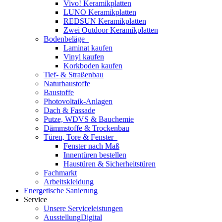
Vivo! Keramikplatten
LUNO Keramikplatten
REDSUN Keramikplatten
Zwei Outdoor Keramikplatten
Bodenbeläge
Laminat kaufen
Vinyl kaufen
Korkboden kaufen
Tief- & Straßenbau
Naturbaustoffe
Baustoffe
Photovoltaik-Anlagen
Dach & Fassade
Putze, WDVS & Bauchemie
Dämmstoffe & Trockenbau
Türen, Tore & Fenster
Fenster nach Maß
Innentüren bestellen
Haustüren & Sicherheitstüren
Fachmarkt
Arbeitskleidung
Energetische Sanierung
Service
Unsere Serviceleistungen
AusstellungDigital