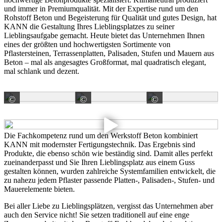
und immer in Premiumqualität. Mit der Expertise rund um den
Rohstoff Beton und Begeisterung für Qualität und gutes Design, hat
KANN die Gestaltung Ihres Lieblingsplatzes zu seiner
Lieblingsaufgabe gemacht. Heute bietet das Unternehmen Ihnen
eines der größten und hochwertigsten Sortimente von
Pflastersteinen, Terrassenplatten, Palisaden, Stufen und Mauern aus
Beton – mal als angesagtes Großformat, mal quadratisch elegant,
mal schlank und dezent.
©
©
©
KANN GmbH Baustoffwerke
KANN GmbH Baustoffwerke
KANN GmbH 
Die Fachkompetenz rund um den Werkstoff Beton kombiniert
KANN mit modernster Fertigungstechnik. Das Ergebnis sind
Produkte, die ebenso schön wie beständig sind. Damit alles perfekt
zueinanderpasst und Sie Ihren Lieblingsplatz aus einem Guss
gestalten können, wurden zahlreiche Systemfamilien entwickelt, die
zu nahezu jedem Pflaster passende Platten-, Palisaden-, Stufen- und
Mauerelemente bieten.
Bei aller Liebe zu Lieblingsplätzen, vergisst das Unternehmen aber
auch den Service nicht! Sie setzen traditionell auf eine enge