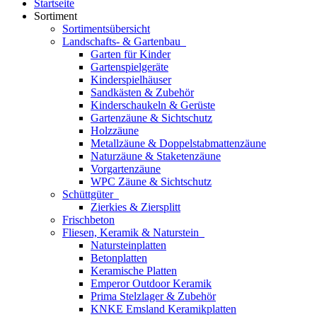
Startseite
Sortiment
Sortimentsübersicht
Landschafts- & Gartenbau
Garten für Kinder
Gartenspielgeräte
Kinderspielhäuser
Sandkästen & Zubehör
Kinderschaukeln & Gerüste
Gartenzäune & Sichtschutz
Holzzäune
Metallzäune & Doppelstabmattenzäune
Naturzäune & Staketenzäune
Vorgartenzäune
WPC Zäune & Sichtschutz
Schüttgüter
Zierkies & Ziersplitt
Frischbeton
Fliesen, Keramik & Naturstein
Natursteinplatten
Betonplatten
Keramische Platten
Emperor Outdoor Keramik
Prima Stelzlager & Zubehör
KNKE Emsland Keramikplatten