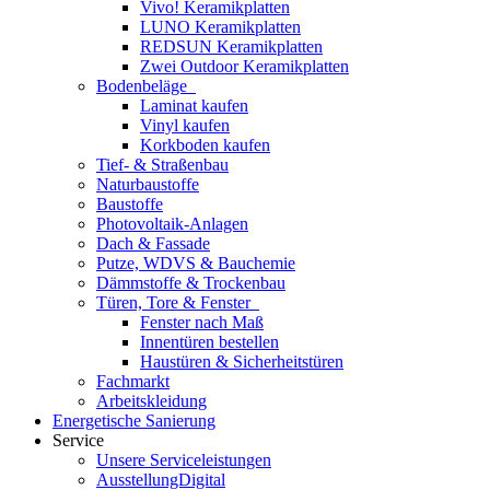
Vivo! Keramikplatten
LUNO Keramikplatten
REDSUN Keramikplatten
Zwei Outdoor Keramikplatten
Bodenbeläge
Laminat kaufen
Vinyl kaufen
Korkboden kaufen
Tief- & Straßenbau
Naturbaustoffe
Baustoffe
Photovoltaik-Anlagen
Dach & Fassade
Putze, WDVS & Bauchemie
Dämmstoffe & Trockenbau
Türen, Tore & Fenster
Fenster nach Maß
Innentüren bestellen
Haustüren & Sicherheitstüren
Fachmarkt
Arbeitskleidung
Energetische Sanierung
Service
Unsere Serviceleistungen
AusstellungDigital