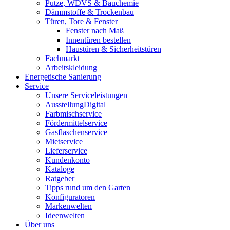
Putze, WDVS & Bauchemie
Dämmstoffe & Trockenbau
Türen, Tore & Fenster
Fenster nach Maß
Innentüren bestellen
Haustüren & Sicherheitstüren
Fachmarkt
Arbeitskleidung
Energetische Sanierung
Service
Unsere Serviceleistungen
AusstellungDigital
Farbmischservice
Fördermittelservice
Gasflaschenservice
Mietservice
Lieferservice
Kundenkonto
Kataloge
Ratgeber
Tipps rund um den Garten
Konfiguratoren
Markenwelten
Ideenwelten
Über uns