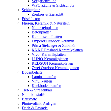
Vorgartenzäune
WPC Zäune & Sichtschutz
Schüttgüter
Zierkies & Ziersplitt
Frischbeton
Fliesen, Keramik & Naturstein
Natursteinplatten
Betonplatten
Keramische Platten
Emperor Outdoor Keramik
Prima Stelzlager & Zubehör
KNKE Emsland Keramikplatten
Vivo! Keramikplatten
LUNO Keramikplatten
REDSUN Keramikplatten
Zwei Outdoor Keramikplatten
Bodenbeläge
Laminat kaufen
Vinyl kaufen
Korkboden kaufen
Tief- & Straßenbau
Naturbaustoffe
Baustoffe
Photovoltaik-Anlagen
Dach & Fassade