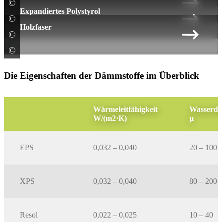
©
Austrotherm Dämmstoffe GmbH
Expandiertes Polystyrol
©
Saint-Gobain Weber GmbH
Holzfaser
©
Knauf Gips KG
©
STEICO SE
Die Eigenschaften der Dämmstoffe im Überblick
Wärmeleitfähigkeit
Wasserda
W/(m2·K)
μ
EPS
0,032 – 0,040
20 – 100
XPS
0,032 – 0,040
80 – 200
Resol
0,022 – 0,025
10 – 40