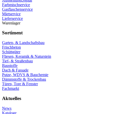
AusstellungDigital
Farbmischservice
Gasflaschenservice
Mietservice
Lieferservice
Warenlager
Sortiment
Garten- & Landschaftsbau
Frischbeton
Schüttgüter
Fliesen, Keramik & Naturstein
Tief- & Straßenbau
Baustoffe
Dach & Fassade
Putze, WDVS & Bauchemie
Dämmstoffe & Trockenbau
Türen, Tore & Fenster
Fachmarkt
Aktuelles
News
Kataloge