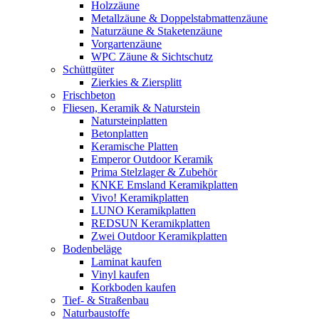
Holzzäune
Metallzäune & Doppelstabmattenzäune
Naturzäune & Staketenzäune
Vorgartenzäune
WPC Zäune & Sichtschutz
Schüttgüter
Zierkies & Ziersplitt
Frischbeton
Fliesen, Keramik & Naturstein
Natursteinplatten
Betonplatten
Keramische Platten
Emperor Outdoor Keramik
Prima Stelzlager & Zubehör
KNKE Emsland Keramikplatten
Vivo! Keramikplatten
LUNO Keramikplatten
REDSUN Keramikplatten
Zwei Outdoor Keramikplatten
Bodenbeläge
Laminat kaufen
Vinyl kaufen
Korkboden kaufen
Tief- & Straßenbau
Naturbaustoffe