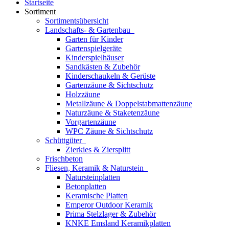
Startseite
Sortiment
Sortimentsübersicht
Landschafts- & Gartenbau
Garten für Kinder
Gartenspielgeräte
Kinderspielhäuser
Sandkästen & Zubehör
Kinderschaukeln & Gerüste
Gartenzäune & Sichtschutz
Holzzäune
Metallzäune & Doppelstabmattenzäune
Naturzäune & Staketenzäune
Vorgartenzäune
WPC Zäune & Sichtschutz
Schüttgüter
Zierkies & Ziersplitt
Frischbeton
Fliesen, Keramik & Naturstein
Natursteinplatten
Betonplatten
Keramische Platten
Emperor Outdoor Keramik
Prima Stelzlager & Zubehör
KNKE Emsland Keramikplatten