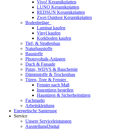
Vivo! Keramikplatten
LUNO Keramikplatten
REDSUN Keramikplatten
Zwei Outdoor Keramikplatten
Bodenbeläge
Laminat kaufen
Vinyl kaufen
Korkboden kaufen
Tief- & Straßenbau
Naturbaustoffe
Baustoffe
Photovoltaik-Anlagen
Dach & Fassade
Putze, WDVS & Bauchemie
Dämmstoffe & Trockenbau
Türen, Tore & Fenster
Fenster nach Maß
Innentüren bestellen
Haustüren & Sicherheitstüren
Fachmarkt
Arbeitskleidung
Energetische Sanierung
Service
Unsere Serviceleistungen
AusstellungDigital