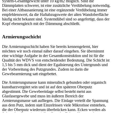
System-Gesamtgewicht unter 10 kg/m2 möglich. Sind die
Dämmplatten schwerer, ist eine zusätzliche Verdübelung notwendig.
Bei einer Altbausanierung ist eine ergänzende Verdübelung immer
empfehlenswert, da die Haftabzugswerte der alten Wandoberfläche
häufig nicht bekannt sind. Systemdübel sind so angefertigt, dass der
Kopf ebenengleich mit der Dämmung abschließt.
Armierungsschicht
Die Armierungsschicht haben Sie bereits kennengelernt, hier
möchten wir noch einmal näher darauf eingehen. Sie übernimmt
eine wichtige Aufgabe in der Gesamtkonstruktion und ist für die
Qualität des WDVS von entscheidender Bedeutung. Die Schicht ist
1,5 bis 5 mm dick und dient der Egalisierung des Untergrunds und
der Vorbereitung des Putzgrundes. Zudem ist darin die
Gewebearmierung satt eingebettet.
Die Armierungsmasse kann mineralisch gebunden oder organisch
kunstharzvergütet sein und ist auf den späteren Oberputz
abgestimmt. Die Gewebeeinlage selbst besteht meist aus
Glasfasergewebe und muss im äußeren Bereich der
Armierungsmasse satt aufliegen. Die Einlage verteilt die Spannung
aus dem Putz, indem statt Einzelrissen viele Mikrorisse entstehen,
die der Oberputz wiederum überbrücken kann. Ecken werden als