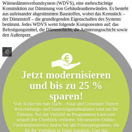
Wärmedämmverbundsystem (WDVS), eine mehrschichtige
Konstruktion zur Dämmung von Gebäudeaußenwänden. Es besteht
aus aufeinander abgestimmten Baustoffen, wobei das Kernstück –
der Dämmstoff – die grundlegenden Eigenschaften des Systems
bestimmt. Jedes WDVS weist folgende Komponenten auf: das
Befestigungsmittel, die Dämmschicht, die Armierungsschicht sowie
den Außenputz.
©
© Yakobchuk Olena / stock.adobe.com
Jetzt modernisieren
und bis zu 25 %
sparen!
Vom Keller bis zum Dach – Staat und Gemeinde fördern
Renovierungs- und Sanierungsmaßnahmen rund um Ihr
Zuhause. Bei der Vielzahl an Programmen kann man
schnell den Überblick verlieren. Mit unserem Online-
Fördermittelservice finden Sie alle Förderprogramme, die
für Ihr Vorhaben in Frage kommen. Und das