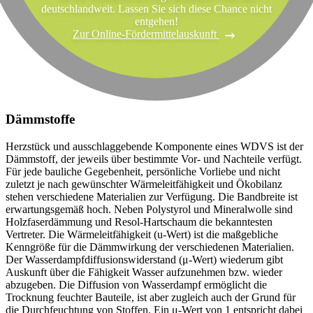
deutschlandweit. Lassen Sie sich diese Chance nicht
entgehen!
Zur Online-Fördermittelauskunft
Dämmstoffe
Herzstück und ausschlaggebende Komponente eines WDVS ist der
Dämmstoff, der jeweils über bestimmte Vor- und Nachteile verfügt.
Für jede bauliche Gegebenheit, persönliche Vorliebe und nicht
zuletzt je nach gewünschter Wärmeleitfähigkeit und Ökobilanz
stehen verschiedene Materialien zur Verfügung. Die Bandbreite ist
erwartungsgemäß hoch. Neben Polystyrol und Mineralwolle sind
Holzfaserdämmung und Resol-Hartschaum die bekanntesten
Vertreter. Die Wärmeleitfähigkeit (u-Wert) ist die maßgebliche
Kenngröße für die Dämmwirkung der verschiedenen Materialien.
Der Wasserdampfdiffusionswiderstand (μ-Wert) wiederum gibt
Auskunft über die Fähigkeit Wasser aufzunehmen bzw. wieder
abzugeben. Die Diffusion von Wasserdampf ermöglicht die
Trocknung feuchter Bauteile, ist aber zugleich auch der Grund für
die Durchfeuchtung von Stoffen. Ein μ-Wert von 1 entspricht dabei