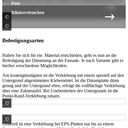
Klinkerriemchen eine schöne Variante der Fassadengestaltung sein.
Putz
Klinkerriemchen
©
Saint-Gobain Weber GmbH
©
Saint-Gobain Weber GmbH
Befestigungsarten
Haben Sie sich für ein Material entschieden, geht es nun an die
Befestigung der Dämmung an der Fassade. Je nach Variante gibt es
hierbei verschiedene Möglichkeiten.
Am kostengünstigsten ist die Verklebung mit einem speziell auf den
Untergrund abgestimmten Klebemörtel. Ist die Dämmplatte dünn
genug und der Untergrund eben, erfolgt die vollflächige Verklebung
über eine Zahntraufel. Bei Unebenheiten des Untergrunds ist die
Punkt-Rand-Verklebung ratsam.
©
STEICO SE
©
Baumit GmbH
Generell ist eine Verklebung bei EPS-Platten nur bis zu einem