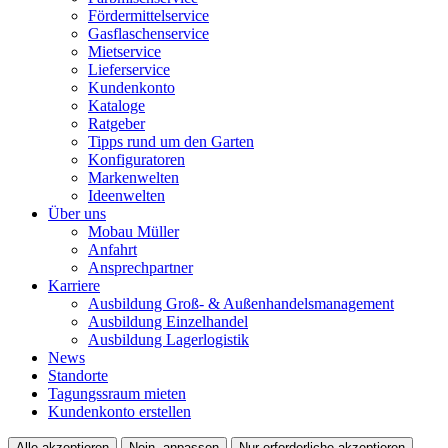
Fördermittelservice
Gasflaschenservice
Mietservice
Lieferservice
Kundenkonto
Kataloge
Ratgeber
Tipps rund um den Garten
Konfiguratoren
Markenwelten
Ideenwelten
Über uns
Mobau Müller
Anfahrt
Ansprechpartner
Karriere
Ausbildung Groß- & Außenhandelsmanagement
Ausbildung Einzelhandel
Ausbildung Lagerlogistik
News
Standorte
Tagungssraum mieten
Kundenkonto erstellen
Alle akzeptieren
Nein, anpassen
Nur erforderliche akzeptieren