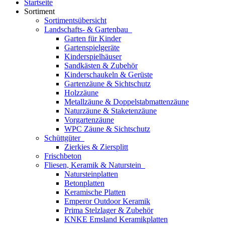
Startseite
Sortiment
Sortimentsübersicht
Landschafts- & Gartenbau
Garten für Kinder
Gartenspielgeräte
Kinderspielhäuser
Sandkästen & Zubehör
Kinderschaukeln & Gerüste
Gartenzäune & Sichtschutz
Holzzäune
Metallzäune & Doppelstabmattenzäune
Naturzäune & Staketenzäune
Vorgartenzäune
WPC Zäune & Sichtschutz
Schüttgüter
Zierkies & Ziersplitt
Frischbeton
Fliesen, Keramik & Naturstein
Natursteinplatten
Betonplatten
Keramische Platten
Emperor Outdoor Keramik
Prima Stelzlager & Zubehör
KNKE Emsland Keramikplatten