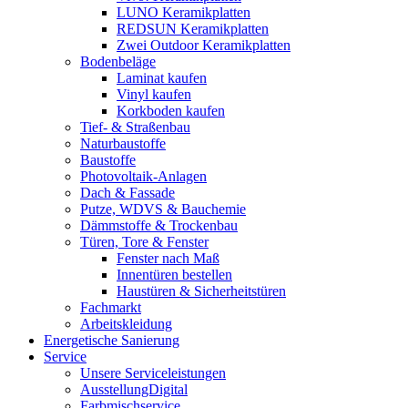
LUNO Keramikplatten
REDSUN Keramikplatten
Zwei Outdoor Keramikplatten
Bodenbeläge
Laminat kaufen
Vinyl kaufen
Korkboden kaufen
Tief- & Straßenbau
Naturbaustoffe
Baustoffe
Photovoltaik-Anlagen
Dach & Fassade
Putze, WDVS & Bauchemie
Dämmstoffe & Trockenbau
Türen, Tore & Fenster
Fenster nach Maß
Innentüren bestellen
Haustüren & Sicherheitstüren
Fachmarkt
Arbeitskleidung
Energetische Sanierung
Service
Unsere Serviceleistungen
AusstellungDigital
Farbmischservice