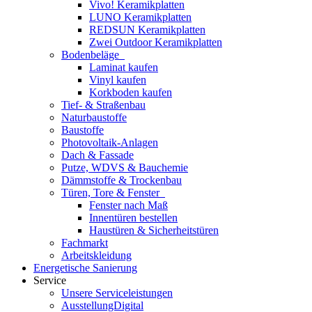
Vivo! Keramikplatten
LUNO Keramikplatten
REDSUN Keramikplatten
Zwei Outdoor Keramikplatten
Bodenbeläge
Laminat kaufen
Vinyl kaufen
Korkboden kaufen
Tief- & Straßenbau
Naturbaustoffe
Baustoffe
Photovoltaik-Anlagen
Dach & Fassade
Putze, WDVS & Bauchemie
Dämmstoffe & Trockenbau
Türen, Tore & Fenster
Fenster nach Maß
Innentüren bestellen
Haustüren & Sicherheitstüren
Fachmarkt
Arbeitskleidung
Energetische Sanierung
Service
Unsere Serviceleistungen
AusstellungDigital