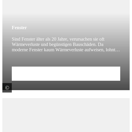
Fenster
Sind Fenster älter als 20 Jahre, verursachen sie oft
Wärmeverluste und begünstigen Bauschäden. Da
moderne Fenster kaum Wärmeverluste aufweisen, lohnt
sich ein Austausch.
Zum Beitrag
©
colourbox.de