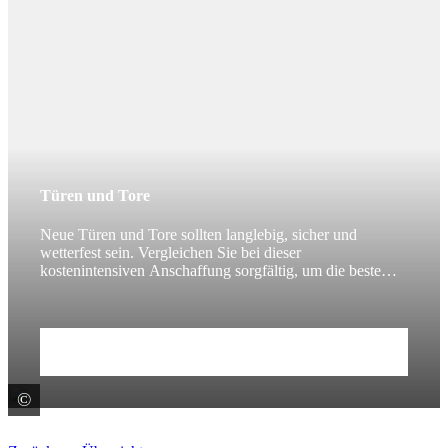
Türen und Tore
Neue Türen und Tore sollten langlebig, sicher und
wetterfest sein. Vergleichen Sie bei dieser
kostenintensiven Anschaffung sorgfältig, um die beste
Wahl zu treffen.
Zum Beitrag
©
colourbox.de