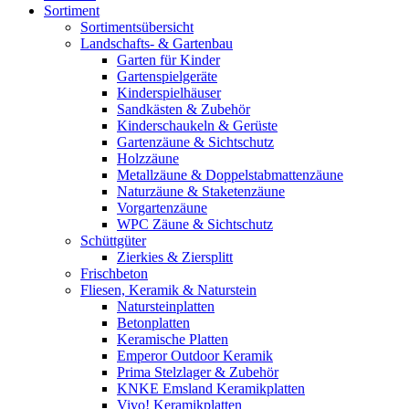
Sortiment
Sortimentsübersicht
Landschafts- & Gartenbau
Garten für Kinder
Gartenspielgeräte
Kinderspielhäuser
Sandkästen & Zubehör
Kinderschaukeln & Gerüste
Gartenzäune & Sichtschutz
Holzzäune
Metallzäune & Doppelstabmattenzäune
Naturzäune & Staketenzäune
Vorgartenzäune
WPC Zäune & Sichtschutz
Schüttgüter
Zierkies & Ziersplitt
Frischbeton
Fliesen, Keramik & Naturstein
Natursteinplatten
Betonplatten
Keramische Platten
Emperor Outdoor Keramik
Prima Stelzlager & Zubehör
KNKE Emsland Keramikplatten
Vivo! Keramikplatten