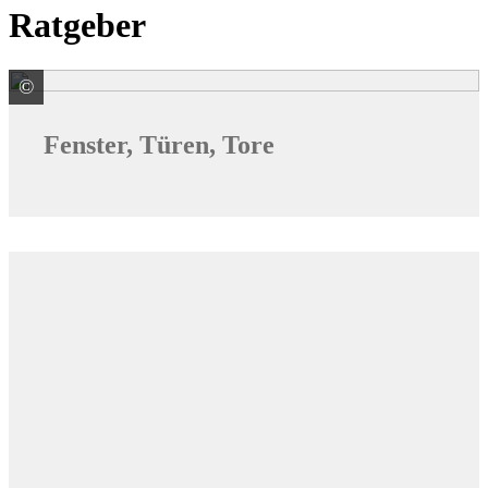
Ratgeber
©
© Monkey Business / stock.adobe.com
Fenster, Türen, Tore