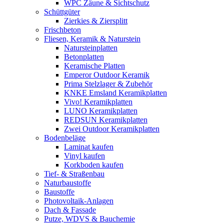
WPC Zäune & Sichtschutz
Schüttgüter
Zierkies & Ziersplitt
Frischbeton
Fliesen, Keramik & Naturstein
Natursteinplatten
Betonplatten
Keramische Platten
Emperor Outdoor Keramik
Prima Stelzlager & Zubehör
KNKE Emsland Keramikplatten
Vivo! Keramikplatten
LUNO Keramikplatten
REDSUN Keramikplatten
Zwei Outdoor Keramikplatten
Bodenbeläge
Laminat kaufen
Vinyl kaufen
Korkboden kaufen
Tief- & Straßenbau
Naturbaustoffe
Baustoffe
Photovoltaik-Anlagen
Dach & Fassade
Putze, WDVS & Bauchemie