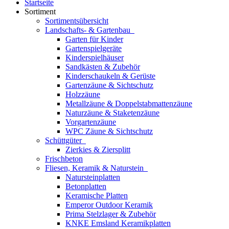
Startseite
Sortiment
Sortimentsübersicht
Landschafts- & Gartenbau
Garten für Kinder
Gartenspielgeräte
Kinderspielhäuser
Sandkästen & Zubehör
Kinderschaukeln & Gerüste
Gartenzäune & Sichtschutz
Holzzäune
Metallzäune & Doppelstabmattenzäune
Naturzäune & Staketenzäune
Vorgartenzäune
WPC Zäune & Sichtschutz
Schüttgüter
Zierkies & Ziersplitt
Frischbeton
Fliesen, Keramik & Naturstein
Natursteinplatten
Betonplatten
Keramische Platten
Emperor Outdoor Keramik
Prima Stelzlager & Zubehör
KNKE Emsland Keramikplatten