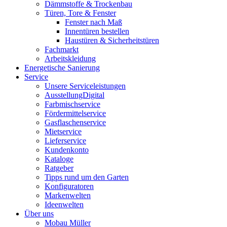
Dämmstoffe & Trockenbau
Türen, Tore & Fenster
Fenster nach Maß
Innentüren bestellen
Haustüren & Sicherheitstüren
Fachmarkt
Arbeitskleidung
Energetische Sanierung
Service
Unsere Serviceleistungen
AusstellungDigital
Farbmischservice
Fördermittelservice
Gasflaschenservice
Mietservice
Lieferservice
Kundenkonto
Kataloge
Ratgeber
Tipps rund um den Garten
Konfiguratoren
Markenwelten
Ideenwelten
Über uns
Mobau Müller