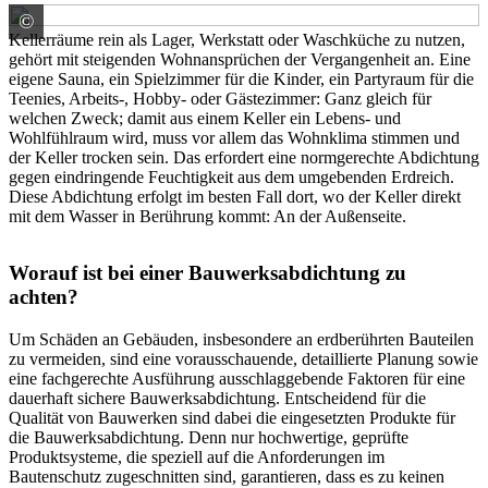
©
PCI Augsburg GmbH
Kellerräume rein als Lager, Werkstatt oder Waschküche zu nutzen,
gehört mit steigenden Wohnansprüchen der Vergangenheit an. Eine
eigene Sauna, ein Spielzimmer für die Kinder, ein Partyraum für die
Teenies, Arbeits-, Hobby- oder Gästezimmer: Ganz gleich für
welchen Zweck; damit aus einem Keller ein Lebens- und
Wohlfühlraum wird, muss vor allem das Wohnklima stimmen und
der Keller trocken sein. Das erfordert eine normgerechte Abdichtung
gegen eindringende Feuchtigkeit aus dem umgebenden Erdreich.
Diese Abdichtung erfolgt im besten Fall dort, wo der Keller direkt
mit dem Wasser in Berührung kommt: An der Außenseite.
Worauf ist bei einer Bauwerksabdichtung zu
achten?
Um Schäden an Gebäuden, insbesondere an erdberührten Bauteilen
zu vermeiden, sind eine vorausschauende, detaillierte Planung sowie
eine fachgerechte Ausführung ausschlaggebende Faktoren für eine
dauerhaft sichere Bauwerksabdichtung. Entscheidend für die
Qualität von Bauwerken sind dabei die eingesetzten Produkte für
die Bauwerksabdichtung. Denn nur hochwertige, geprüfte
Produktsysteme, die speziell auf die Anforderungen im
Bautenschutz zugeschnitten sind, garantieren, dass es zu keinen