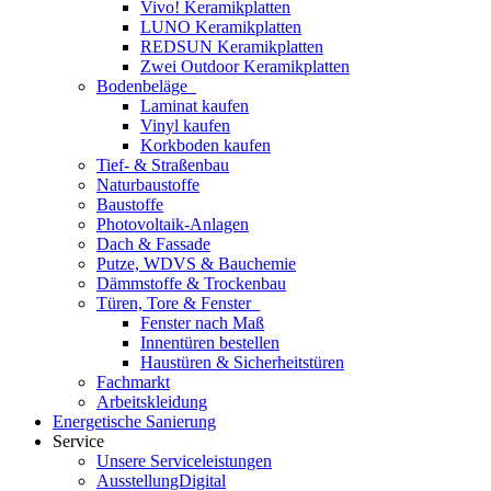
Vivo! Keramikplatten
LUNO Keramikplatten
REDSUN Keramikplatten
Zwei Outdoor Keramikplatten
Bodenbeläge
Laminat kaufen
Vinyl kaufen
Korkboden kaufen
Tief- & Straßenbau
Naturbaustoffe
Baustoffe
Photovoltaik-Anlagen
Dach & Fassade
Putze, WDVS & Bauchemie
Dämmstoffe & Trockenbau
Türen, Tore & Fenster
Fenster nach Maß
Innentüren bestellen
Haustüren & Sicherheitstüren
Fachmarkt
Arbeitskleidung
Energetische Sanierung
Service
Unsere Serviceleistungen
AusstellungDigital