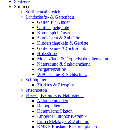
Startseite
Sortiment
Sortimentsübersicht
Landschafts- & Gartenbau
Garten für Kinder
Gartenspielgeräte
Kinderspielhäuser
Sandkästen & Zubehör
Kinderschaukeln & Gerüste
Gartenzäune & Sichtschutz
Holzzäune
Metallzäune & Doppelstabmattenzäune
Naturzäune & Staketenzäune
Vorgartenzäune
WPC Zäune & Sichtschutz
Schüttgüter
Zierkies & Ziersplitt
Frischbeton
Fliesen, Keramik & Naturstein
Natursteinplatten
Betonplatten
Keramische Platten
Emperor Outdoor Keramik
Prima Stelzlager & Zubehör
KNKE Emsland Keramikplatten