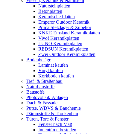
Fliesen, Keramik & Naturstein
Natursteinplatten
Betonplatten
Keramische Platten
Emperor Outdoor Keramik
Prima Stelzlager & Zubehör
KNKE Emsland Keramikplatten
Vivo! Keramikplatten
LUNO Keramikplatten
REDSUN Keramikplatten
Zwei Outdoor Keramikplatten
Bodenbeläge
Laminat kaufen
Vinyl kaufen
Korkboden kaufen
Tief- & Straßenbau
Naturbaustoffe
Baustoffe
Photovoltaik-Anlagen
Dach & Fassade
Putze, WDVS & Bauchemie
Dämmstoffe & Trockenbau
Türen, Tore & Fenster
Fenster nach Maß
Innentüren bestellen