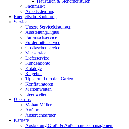
Haustüren & Sicherheitstüren
Fachmarkt
Arbeitskleidung
Energetische Sanierung
Service
Unsere Serviceleistungen
AusstellungDigital
Farbmischservice
Fördermittelservice
Gasflaschenservice
Mietservice
Lieferservice
Kundenkonto
Kataloge
Ratgeber
Tipps rund um den Garten
Konfiguratoren
Markenwelten
Ideenwelten
Über uns
Mobau Müller
Anfahrt
Ansprechpartner
Karriere
Ausbildung Groß- & Außenhandelsmanagement