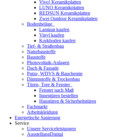
Vivo! Keramikplatten
LUNO Keramikplatten
REDSUN Keramikplatten
Zwei Outdoor Keramikplatten
Bodenbeläge
Laminat kaufen
Vinyl kaufen
Korkboden kaufen
Tief- & Straßenbau
Naturbaustoffe
Baustoffe
Photovoltaik-Anlagen
Dach & Fassade
Putze, WDVS & Bauchemie
Dämmstoffe & Trockenbau
Türen, Tore & Fenster
Fenster nach Maß
Innentüren bestellen
Haustüren & Sicherheitstüren
Fachmarkt
Arbeitskleidung
Energetische Sanierung
Service
Unsere Serviceleistungen
AusstellungDigital